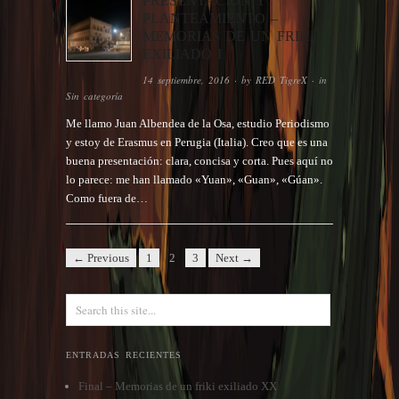
PRESENTACIÓN Y
PLANTEAMIENTO –
MEMORIAS DE UN FRIKI
EXILIADO I
14 septiembre, 2016
· by
RED TigreX
· in
Sin categoría
Me llamo Juan Albendea de la Osa, estudio Periodismo
y estoy de Erasmus en Perugia (Italia). Creo que es una
buena presentación: clara, concisa y corta. Pues aquí no
lo parece: me han llamado «Yuan», «Guan», «Gúan».
Como fuera de…
← Previous
1
2
3
Next →
ENTRADAS RECIENTES
Final – Memorias de un friki exiliado XX