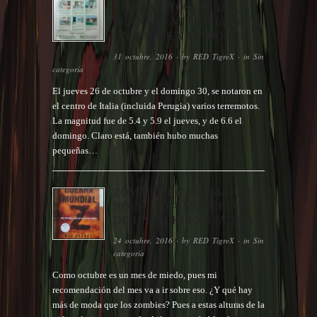
TERREMOTOS ¡SHAKY,
SHAKY! – MEMORIAS DE
UN FRIKI EXILIADO VIII
31 octubre, 2016
· by
RED TigreX
· in
Sin
categoría
El jueves 26 de octubre y el domingo 30, se notaron en
el centro de Italia (incluida Perugia) varios terremotos.
La magnitud fue de 5.4 y 5.9 el jueves, y de 6.6 el
domingo. Claro está, también hubo muchas
pequeñas…
ZOMBIES EN FORMATO DE
BOLSILLO – MEMORIAS
DE UN FRIKI EXILIADO VII
24 octubre, 2016
· by
RED TigreX
· in
Sin
categoría
Como octubre es un mes de miedo, pues mi
recomendación del mes va a ir sobre eso. ¿Y qué hay
más de moda que los zombies? Pues a estas alturas de la