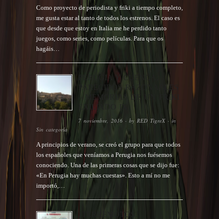
Como proyecto de periodista y friki a tiempo completo,
me gusta estar al tanto de todos los estrenos. El caso es
que desde que estoy en Italia me he perdido tanto
juegos, como series, como películas. Para que os
hagáis…
PERUGIA Y CUENCA,
PARECIDOS RAZONABLES
– MEMORIAS DE UN FRIKI
EXILIADO IX
7 noviembre, 2016
· by
RED TigreX
· in
Sin categoría
A principios de verano, se creó el grupo para que todos
los españoles que veníamos a Perugia nos fuésemos
conociendo. Una de las primeras cosas que se dijo fue:
«En Perugia hay muchas cuestas». Esto a mí no me
importó,…
¿TERREMOTOS?