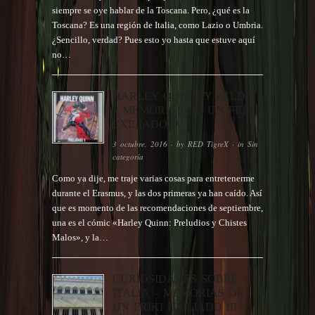
siempre se oye hablar de la Toscana. Pero, ¿qué es la
Toscana? Es una región de Italia, como Lazio o Umbria.
¿Sencillo, verdad? Pues esto yo hasta que estuve aquí
no…
HARLEY QUINN Y ZELDA
– MEMORIAS DE UN FRIKI
EXILIADO IV
3 octubre, 2016
· by
RED TigreX
· in
Sin
categoría
Como ya dije, me traje varias cosas para entretenerme
durante el Erasmus, y las dos primeras ya han caído. Así
que es momento de las recomendaciones de septiembre,
una es el cómic «Harley Quinn: Preludios y Chistes
Malos», y la…
CURIOSIDADES SOBRE
ITALIA – MEMORIAS DE
UN FRIKI EXILIADO III