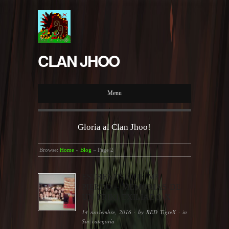
CLAN JHOO
Menu
Gloria al Clan Jhoo!
Browse:
Home
»
Blog
»
Page 2
ESTRENOS QUE ME
PIERDO – MEMORIAS DE
UN FRIKI EXILIADO X
14 noviembre, 2016
· by
RED TigreX
· in
Sin categoría