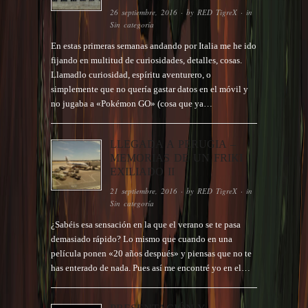
26 septiembre, 2016
· by
RED TigreX
· in
Sin categoría
En estas primeras semanas andando por Italia me he ido
fijando en multitud de curiosidades, detalles, cosas.
Llamadlo curiosidad, espíritu aventurero, o
simplemente que no quería gastar datos en el móvil y
no jugaba a «Pokémon GO» (cosa que ya…
LLEGADA A PERUGIA –
MEMORIAS DE UN FRIKI
EXILIADO II
21 septiembre, 2016
· by
RED TigreX
· in
Sin categoría
¿Sabéis esa sensación en la que el verano se te pasa
demasiado rápido? Lo mismo que cuando en una
película ponen «20 años después» y piensas que no te
has enterado de nada. Pues así me encontré yo en el…