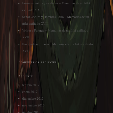
Erasmus: mitos y verdades – Memorias de un friki
exiliado XIX
Señor Oscuro y Hombres Lobo – Memorias de un
friki exiliado XVIII
Volver a Perugia – Memorias de un friki exiliado
XVII
Navidad en Cuenca – Memorias de un friki exiliado
XVI
COMENTARIOS RECIENTES
ARCHIVOS
febrero 2017
enero 2017
diciembre 2016
noviembre 2016
octubre 2016