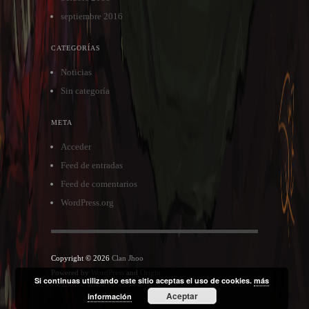
septiembre 2016
CATEGORÍAS
Noticias
Sin categoría
META
Acceder
Feed de entradas
Feed de comentarios
WordPress.org
Copyright © 2026
Clan Jhoo
Powered by
WordPress
and
Origin
Si continuas utilizando este sitio aceptas el uso de cookies.
más
Aceptar
información