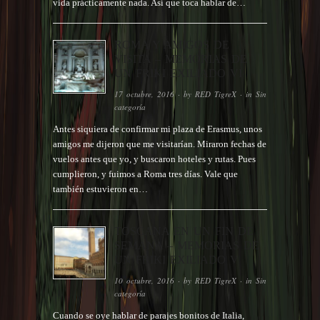
vida prácticamente nada. Así que toca hablar de…
ROMA Y AMIGOS DE
VISITA – MEMORIAS DE
UN FRIKI EXILIADO VI
17 octubre, 2016
· by
RED TigreX
· in
Sin
categoría
Antes siquiera de confirmar mi plaza de Erasmus, unos
amigos me dijeron que me visitarían. Miraron fechas de
vuelos antes que yo, y buscaron hoteles y rutas. Pues
cumplieron, y fuimos a Roma tres días. Vale que
también estuvieron en…
TOSCANA EN UN FIN DE
SEMANA – MEMORIAS DE
UN FRIKI EXILIADO V
10 octubre, 2016
· by
RED TigreX
· in
Sin
categoría
Cuando se oye hablar de parajes bonitos de Italia,