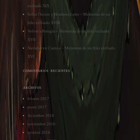
exiliado XIX
Señor Oscuro y Hombres Lobo – Memorias de un
friki exiliado XVIII
Volver a Perugia – Memorias de un friki exiliado
XVII
Navidad en Cuenca – Memorias de un friki exiliado
XVI
COMENTARIOS RECIENTES
ARCHIVOS
febrero 2017
enero 2017
diciembre 2016
noviembre 2016
octubre 2016