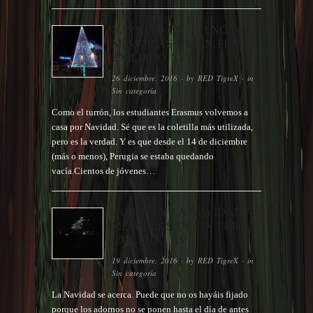
NAVIDAD EN CUENCA –
MEMORIAS DE UN FRIKI
EXILIADO XVI
26 diciembre, 2016
· by
RED TigreX
· in
Sin categoría
Como el turrón, los estudiantes Erasmus volvemos a
casa por Navidad. Sé que es la coletilla más utilizada,
pero es la verdad. Y es que desde el 14 de diciembre
(más o menos), Perugia se estaba quedando
vacía.Cientos de jóvenes…
GUBBIO Y LA NAVIDAD –
MEMORIAS DE UN FRIKI
EXILIADO XV
19 diciembre, 2016
· by
RED TigreX
· in
Sin categoría
La Navidad se acerca. Puede que no os hayáis fijado
porque los adornos no se ponen hasta el día de antes