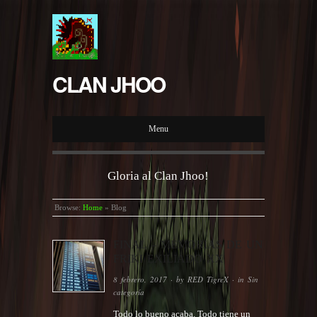
CLAN JHOO
Menu
Gloria al Clan Jhoo!
Browse:
Home
»
Blog
FINAL – MEMORIAS DE UN
FRIKI EXILIADO XX
8 febrero, 2017
· by
RED TigreX
· in
Sin
categoría
Todo lo bueno acaba. Todo tiene un