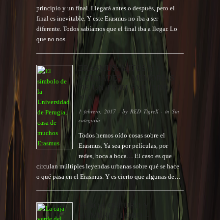
principio y un final. Llegará antes o después, pero el
final es inevitable. Y este Erasmus no iba a ser
diferente. Todos sabíamos que el final iba a llegar. Lo
que no nos…
ERASMUS: MITOS Y
VERDADES – MEMORIAS
DE UN FRIKI EXILIADO
XIX
1 febrero, 2017
· by
RED TigreX
· in
Sin
categoría
Todos hemos oído cosas sobre el
Erasmus. Ya sea por películas, por
redes, boca a boca… El caso es que
circulan múltiples leyendas urbanas sobre qué se hace
o qué pasa en el Erasmus. Y es cierto que algunas de…
SEÑOR OSCURO Y
HOMBRES LOBO –