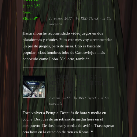
MEMORIAS DE UN FRIKI
EXILIADO XVIII
14 enero, 2017
· by
RED TigreX
· in
Sin
categoría
Hasta ahora he recomendado videojuegos en dos
plataformas y cómics. Pues este mes voy a recomendar
un par de juegos, pero de mesa. Uno es bastante
popular: «Los hombres lobo de Castroviejo», más
conocido como Lobo. Y el otro, también…
VOLVER A PERUGIA –
MEMORIAS DE UN FRIKI
EXILIADO XVII
7 enero, 2017
· by
RED TigreX
· in
Sin
categoría
Toca volver a Perugia. Después de hora y media en
coche. Después de un retraso de media hora en el
aeropuerto. De dos horas y media de avión. Tras esperar
otra hora en la estación de tren en Roma. Y…