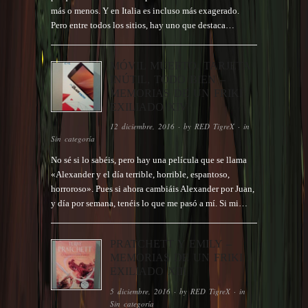
más o menos. Y en Italia es incluso más exagerado.
Pero entre todos los sitios, hay uno que destaca…
MÓVIL MUERTO, TARJETA
INÚTIL, TODO BIEN –
MEMORIAS DE UN FRIKI
EXILIADO XIV
12 diciembre, 2016
· by
RED TigreX
· in
Sin categoría
No sé si lo sabéis, pero hay una película que se llama
«Alexander y el día terrible, horrible, espantoso,
horroroso». Pues si ahora cambiáis Alexander por Juan,
y día por semana, tenéis lo que me pasó a mí. Si mi…
PRATCHETT Y EMILY –
MEMORIAS DE UN FRIKI
EXILIADO XIII
5 diciembre, 2016
· by
RED TigreX
· in
Sin categoría