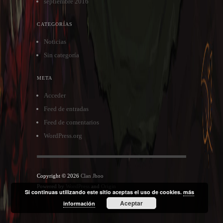
septiembre 2016
CATEGORÍAS
Noticias
Sin categoría
META
Acceder
Feed de entradas
Feed de comentarios
WordPress.org
Copyright © 2026
Clan Jhoo
Powered by
WordPress
and
Origin
Si continuas utilizando este sitio aceptas el uso de cookies.
más
Aceptar
información