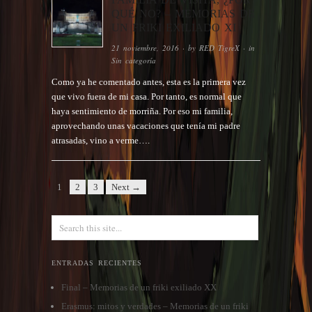
QUÉ NO? – MEMORIAS DE
UN FRIKI EXILIADO XI
21 noviembre, 2016
· by
RED TigreX
· in
Sin categoría
Como ya he comentado antes, esta es la primera vez
que vivo fuera de mi casa. Por tanto, es normal que
haya sentimiento de morriña. Por eso mi familia,
aprovechando unas vacaciones que tenía mi padre
atrasadas, vino a verme….
1
2
3
Next →
ENTRADAS RECIENTES
Final – Memorias de un friki exiliado XX
Erasmus: mitos y verdades – Memorias de un friki