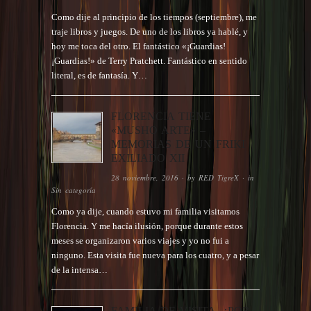
Como dije al principio de los tiempos (septiembre), me
traje libros y juegos. De uno de los libros ya hablé, y
hoy me toca del otro. El fantástico «¡Guardias!
¡Guardias!» de Terry Pratchett. Fantástico en sentido
literal, es de fantasía. Y…
FLORENCIA TIENE
«MUSHO ARTE» –
MEMORIAS DE UN FRIKI
EXILIADO XII
28 noviembre, 2016
· by
RED TigreX
· in
Sin categoría
Como ya dije, cuando estuvo mi familia visitamos
Florencia. Y me hacía ilusión, porque durante estos
meses se organizaron varios viajes y yo no fui a
ninguno. Esta visita fue nueva para los cuatro, y a pesar
de la intensa…
FAMILIA DE VISITA, ¿POR